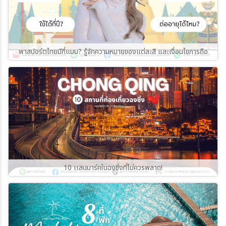
พาสปอร์ตไทยมีกี่แบบ? รู้จักความหมายของแต่ละสี และเงื่อนไขการถือ
10 เเลนมาร์คในฉงชิ่งที่ไม่ควรพลาด!