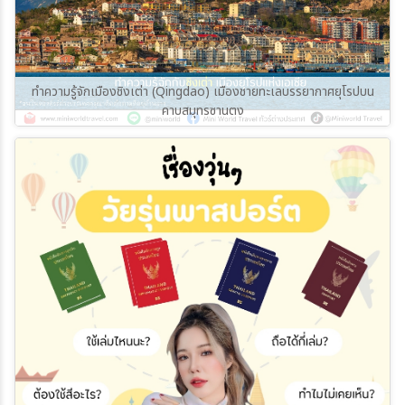
ทำความรู้จักเมืองชิงเต่า (Qingdao) เมืองชายทะเลบรรยากาศยุโรปบน
คาบสมุทรซานตง