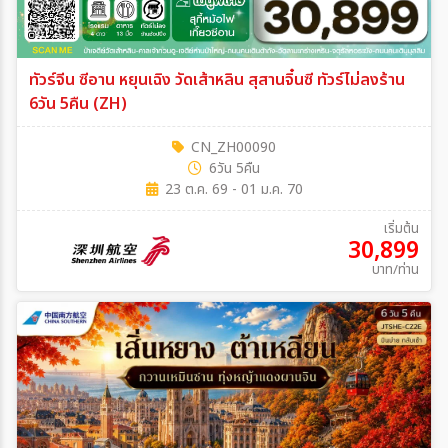
ทัวร์จีน ซีอาน หยุนเฉิง วัดเส้าหลิน สุสานจิ๋นซี ทัวร์ไม่ลงร้าน
6วัน 5คืน (ZH)
CN_ZH00090
6วัน 5คืน
23 ต.ค. 69 - 01 ม.ค. 70
เริ่มต้น
30,899
บาท/ท่าน