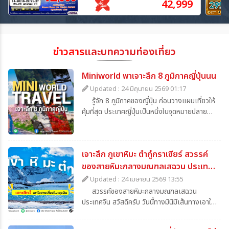
42,999
ข่าวสาร
และบทความท่องเที่ยว
Miniworld พาเจาะลึก 8 ภูมิภาคญี่ปุ่นนน
Updated : 24 มิถุนายน 2569 01:17
รู้จัก 8 ภูมิภาคของญี่ปุ่น ก่อนวางแผนเที่ยวให้
คุ้มที่สุด ประเทศญี่ปุ่นเป็นหนึ่งในจุดหมายปลาย
ทางยอดนิยมของนักท่องเที่ยวทั่วโลก ด้วยความ
หลากหลายของภูมิประเทศ วัฒนธรรม และสถานที่
ท่องเที่ยวที่แตกต่างกันในแต่ละพื้นที่ หลายคนอาจ
เจาะลึก ภูเขาหิมะ ต๋ากู๋กราเซียร์ สวรรค์
คุ้นเคยกับชื่อเมืองอย่างโตเกียว โอซาก้า หรือซัป
โปโร แต่ในความเป็นจริงแล้ว ญี่ปุ่นถูกแบ่งออก
ของสายหิมะกลางมณฑลเสฉวน ประเทศ
เป็น 8 ภูมิภาคหลัก ซึ่งแต่ละภูมิภาคมีเอกลักษณ์
จีน
Updated : 24 เมษายน 2569 13:55
เฉพาะตัวทั้งด้านประวัติศาสตร์ วิถีชีวิต อาหาร
สวรรค์ของสายหิมะกลางมณฑลเสฉวน
และธรรมชาติ การทำความเข้าใจโครงสร้างภูมิภาค
ประเทศจีน สวัสดีครับ วันนี้ทางมินิมีเส้นทางเอาใจ
ของญี่ปุ่นไม่เพียงช่วยให้วางแผนการเดินทางได้
สำหรับนักท่องเที่ยวสายหิมะ เป็นเส้นทางอมตะ
ง่ายขึ้น แต่ยังช่วยให้สามารถเลือกเส้นทางท่อง
ตลอดกาลเเละยังเป็นที่สุดนิยมจนถึงปัจจุบันนี้อีก