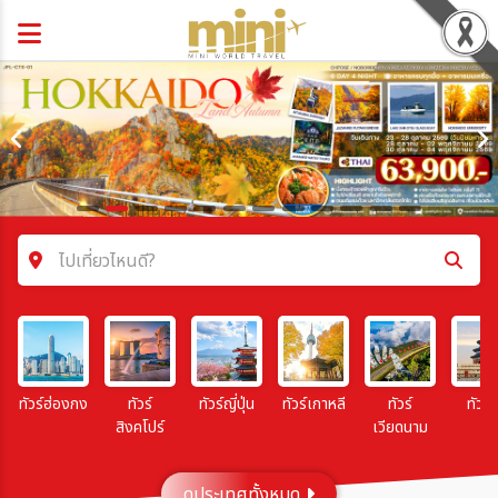
ไปเที่ยวไหนดี?
ค้นหาโปรแกรมทัวร์
คำค้นหา
ทัวร์ฮ่องกง
ทัวร์
ทัวร์ญี่ปุ่น
ทัวร์เกาหลี
ทัวร์
ทัวร์จ
สิงคโปร์
เวียดนาม
โซน
ดูประเทศทั้งหมด