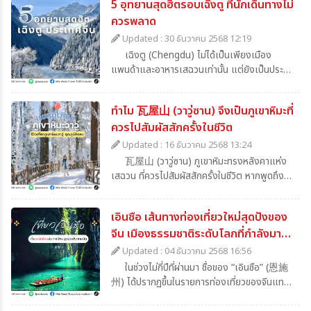
เที่ยวที่เหมาะสมกับความสนใจของตนเองได้มาก
5 อุทยานสุดฮิตรอบเฉิงตู ที่นักเดินทางไม่
ด้วยครับ หากคุณกำลังมองหาปลายทาง “หิมะ
ยิ่งขึ้น
ควรพลาด
ฟินๆ แบบไม่ต้องลำบากปีนเขา” ที่ทั้งสวยอลังการ
และเข้าถึงง่าย หนึ่งในสถานที่ที่กำลังมาแรงที่สุด
Updated : 30 ธันวาคม 2568 12:19
ในสายท่องเที่ยวจีนตอนนี้ คือ Dagu Glacier
เฉิงตู (Chengdu) ไม่ได้เป็นเพียงเมือง
หรือ “ภูเขาหิมะต๋ากู๋กราเซียร์” ซึ่งตั้งอยู่ในเขต
แพนด้าและอาหารเสฉวนเท่านั้น แต่ยังเป็นประตูสู่
อำเภอเฮยสุ่ย (Heishui County) มณฑล
ธรรมชาติระดับโลกของมณฑลเสฉวน โดยเฉพาะ
Sichuan ทางตะวันตกเฉียงใต้ของ China ที่นี่
กลุ่มอุทยานภูเขาหิมะ ธารน้ำแข็ง และมรดกโลกที่มี
เป็นธารน้ำแข็งธรรมชาติระดับโลกที่มีอายุยาวนาน
ทำไม 瓦屋山 (วาวู่ซาน) จึงเป็นภูเขาหิมะที่
ภูมิประเทศหลากหลาย วันนี้มินิเวิลด์ได้เขียน
กว่า 10,000 ปี และยังถือเป็น “ธารน้ำแข็งที่อยู่
ควรไปสัมผัสสักครั้งในชีวิต
บทความนี้โดยคัดเลือก 5 อุทยานยอดนิยมรอบเฉิง
ต่ำที่สุด และเข้าถึงง่ายที่สุดแห่งหนึ่งของโลก”
ตู พร้อมข้อมูลเชิงลึก เพื่อช่วยให้เพื่อนๆ ได้รู้ว่ามี
Updated : 16 ธันวาคม 2568 13:24
ทำให้นักท่องเที่ยวสามารถสัมผัสหิมะจริงได้โดยไม่
ที่ไหนบ้าง เเละที่นั่นมีความเป็นมาอย่างไร
瓦屋山 (วาวู่ซาน) ภูเขาหิมะทรงหลังคาแห่ง
ต้องมีทักษะปีนเขา เรามาดูกันดีกว่าว่าที่นี่มีอะไรน่า
เสฉวน ที่ควรไปสัมผัสสักครั้งในชีวิต หากพูดถึง
สนใจ ทำไมคนไทยถึงอยากไปกันมากขนาดนี้
แหล่งท่องเที่ยวฤดูหนาวของประเทศจีน หลายคน
อาจนึกถึงภูเขาหิมะชื่อดังอย่าง ย่าหลง หรือ มังกร
เอินซือ เส้นทางท่องเที่ยวใหม่สุดปังของ
หยก แต่ยังมีอีกหนึ่งสถานที่ที่กำลังได้รับความ
จีน เมืองธรรมชาติระดับโลกที่กำลังมา
สนใจมากขึ้นในหมู่นักท่องเที่ยวสายธรรมชาติ นั่น
คือ 瓦屋山 (瓦屋山 / วาวู่ซาน) ภูเขาหิมะชื่อดัง
แรงที่สุดในปีนี้
Updated : 04 ธันวาคม 2568 16:56
ของมณฑลเสฉวน ซึ่งโดดเด่นทั้งด้านภูมิประเทศ
ในช่วงไม่กี่ปีที่ผ่านมา ชื่อของ “เอินซือ” (恩施
ระบบนิเวศ และประสบการณ์การท่องเที่ยวที่เข้าถึง
州) ได้ปรากฏขึ้นในรายการท่องเที่ยวของจีนแทบ
ได้ง่ายกว่าที่คิด จากประสบการณ์การเดินทางจริง
ทุกสื่อ ตั้งแต่ Weibo, Douyin ไปจนถึงเพจท่อง
วาวู่ซานไม่ใช่เพียง “ภูเขาหิมะ” ธรรมดา แต่เป็น