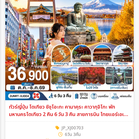
ทัวร์ญี่ปุ่น โตเกียว ชิซุโอะกะ คามาคุระ คาวากุจิโกะ พัก
มหานครโตเกียว 2 คืน 6 วัน 3 คืน สายการบิน ไทยแอร์เอเชีย
เอ็กซ์ 6วัน 3คืน (XJ)
JP_XJ00703
6วัน 3คืน