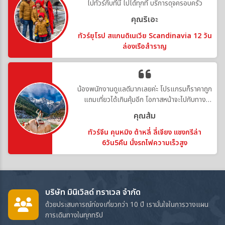
ไปทัวร์กับที่นี่ ไปได้ทุกที่ บริการดุจครอบครัว
คุณริเอะ
ทัวร์ยุโรป สแกนดิเนเวีย Scandinavia 12 วัน
ล่องเรือสำราญ
น้องพนักงานดูแลดีมากเลยค่ะ โปรแกรมก็ราคาถูก
แถมเที่ยวได้เกินคุ้มอีก โอกาสหน้าจะไปกับทาง
บริษัทอีกค่ะ
คุณส้ม
ทัวร์จีน คุนหมิง ต้าหลี่ ลี่เจียง แชงกรีล่า
6วัน5คืน นั่งรถไฟความเร็วสูง
บริษัท มินิเวิลด์ ทราเวล จำกัด
ด้วยประสบการณ์ท่องเที่ยวกว่า 10 ปี เรามั่นใจในการวางแผน
การเดินทางในทุกทริป