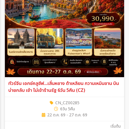
ทัวร์จีน เอกซ์คลูซีฟ...เสิ่นหยาง ต้าเหลียน กวานเหมินซาน บิน
บ่ายกลับ เช้า ไม่เข้าร้านรัฐ 6วัน 5คืน (CZ)
CN_CZ00285
6วัน 5คืน
22 ต.ค. 69 - 27 ต.ค. 69
เริ่มต้น