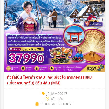
ทัวร์ญี่ปุ่น โอซาก้า ฮาคุบะ กิฟุ เกียวโต ลานกิจกรรมหิมะ
(เที่ยวครบทุกวัน) 6วัน 4คืน (MM)
JP_MM00047
6วัน 4คืน
11 ม.ค. 70 - 22 มี.ค. 70