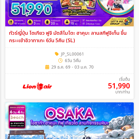
ทัวร์ญี่ปุ่น โตเกียว ฟูจิ มัตสึโมโตะ ฮาคุบะ ลานสกีฟูจิเท็น ขึ้น
กระะเช้าอิวาทาเกะ 6วัน 5คืน (SL)
JP_SL00061
6วัน 5คืน
29 ธ.ค. 69 - 03 ม.ค. 70
เริ่มต้น
51,990
บาท/ท่าน