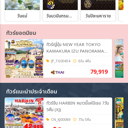
วันแม่
วันนวมินทรมหาราช
วันปิยะมหาราช
วั
ทัวร์ยอดนิยม
ทัวร์ญี่ปุ่น NEW YEAR TOKYO
KAMAKURA IZU PANORAMA
FUJI 6วัน 4คืน (TG)
JP_TG00454
6วัน 4คืน
79,919
ทัวร์แนะนำประจำเดือน
ทัวร์จีน HARBIN หนาวนี้แค่มีเธอ 7วัน
5คืน (XJ)
CN_XJ00089
7วัน 5คืน