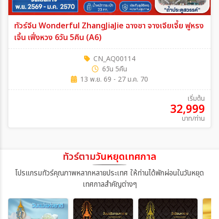
ทัวร์จีน Wonderful ZhangJiaJie ฉางซา จางเจียเจี้ย ฟูหรง
เจิ้น เฟิ่งหวง 6วัน 5คืน (A6)
CN_AQ00114
6วัน 5คืน
13 พ.ย. 69 - 27 ม.ค. 70
เริ่มต้น
32,999
บาท/ท่าน
ทัวร์ตาม
วันหยุดเทศกาล
โปรแกรมทัวร์คุณภาพหลากหลายประเทศ ให้ท่านได้พักผ่อนในวันหยุด
เทศกาลสำคัญต่างๆ