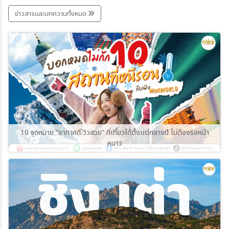
เที่ยวต่างประเทศ ด้วยภาพธรรมชาติระดับ
พื้นที่ธรรมชาติขนาดใหญ่ที่มีเอกลักษณ์เฉพาะตัว
มหัศจรรย์ที่หลายคนไม่เคยเห็นมาก่อน ทั้งหุบเขา
ข่าวสารและบทความทั้งหมด
และให้บรรยากาศที่แตกต่างจากแหล่งท่องเที่ยว
หินทรายสีแดง น้ำใสราวกระจก ลำธารลึก และถ้ำ
หิมะอื่นๆ อย่างชัดเจน
ขนาดยักษ์ที่ใหญ่ที่สุดแห่งหนึ่งของเอเชีย เมืองนี้
ตั้งอยู่ทางตะวันตกเฉียงใต้ของมณฑลหูเป่ย์ ใกล้
ฉงชิ่งและฉางซา รายล้อมด้วยเทือกเขาอู่หลิงซาน
ทำให้เกิดภูมิประเทศแบบแกรนแคนยอน หุบเหวลึก
และธารน้ำใสจำนวนมาก จนถูกยกให้เป็น “สวรรค์
ธรรมชาติแห่งใหม่ของจีนตอนกลาง”วันนี้มินิเวิลด์
ทราเวล จะพามาดู 4 สถานที่ท่องเที่ยวสุดฮิตของ
เส้นทางนี้กันค่ะ
10 จุดหมาย “อากาศดี วิวสวย” ที่เที่ยวได้ตั้งแต่กลางปี ไม่ต้องรอหน้า
หนาว