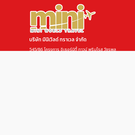
บริษัท มินิเวิลด์ ทราเวล จำกัด
545/86 โครงการ อิเธอร์นิตี้ ทาวน์ พริมโรส วัชรพล
ถนนสุขาภิบาล 5 แขวงสายไหม เขตสายไหม กรุงเทพ 10220
Tax ID : 0105562190931
ใบอนุญาตธุรกิจนำเที่ยวเลขที่ : 11/11054