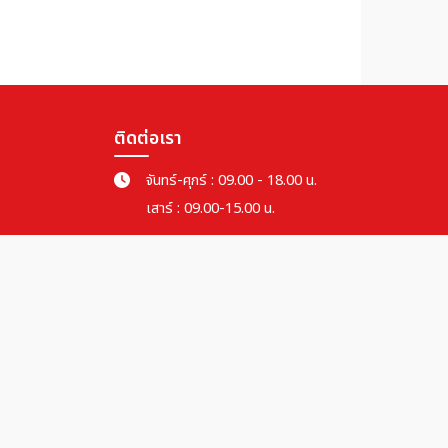
ติดต่อเรา
จันทร์-ศุกร์ : 09.00 - 18.00 น.
เสาร์ : 09.00-15.00 น.
094-441-4935
082-935-1683
064-791-5626
miniworldtravel1@gmail.com
info@miniworldtravel.com