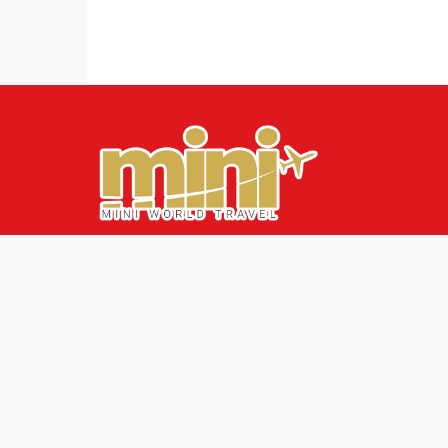
บริษัท มินิเวิลด์ ทราเวล จำกัด
545/86 โครงการ อิเธอร์นิตี้ ทาวน์ พริมโรส วัชรพล
ถนนสุขาภิบาล 5 แขวงสายไหม เขตสายไหม กรุงเทพ 10220
Tax ID : 0105562190931
ใบอนุญาตธุรกิจนำเที่ยวเลขที่ : 11/11054